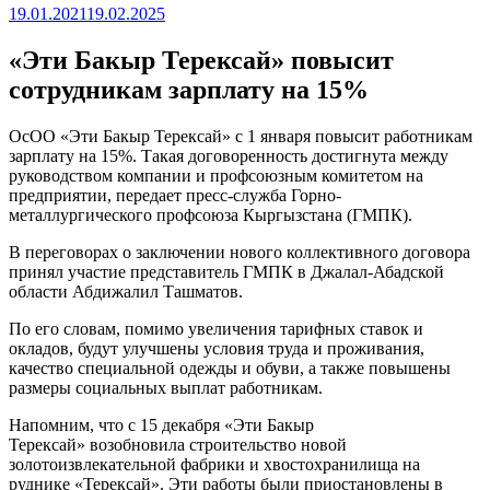
19.01.2021
19.02.2025
«Эти Бакыр Терексай» повысит
сотрудникам зарплату на 15%
ОсОО «Эти Бакыр Терексай» с 1 января повысит работникам
зарплату на 15%. Такая договоренность достигнута между
руководством компании и профсоюзным комитетом на
предприятии, передает пресс-служба Горно-
металлургического профсоюза Кыргызстана (ГМПК).
В переговорах о заключении нового коллективного договора
принял участие представитель ГМПК в Джалал-Абадской
области Абдижалил Ташматов.
По его словам, помимо увеличения тарифных ставок и
окладов, будут улучшены условия труда и проживания,
качество специальной одежды и обуви, а также повышены
размеры социальных выплат работникам.
Напомним, что с 15 декабря «Эти Бакыр
Терексай» возобновила строительство новой
золотоизвлекательной фабрики и хвостохранилища на
руднике «Терексай». Эти работы были приостановлены в