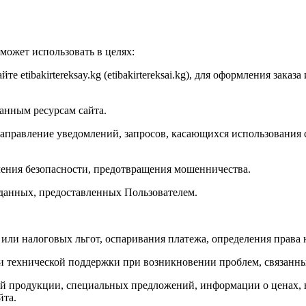
может использовать в целях:
е etibakirtereksay.kg (etibakirtereksai.kg), для оформления зака
анным ресурсам сайта.
направление уведомлений, запросов, касающихся использования са
ечения безопасности, предотвращения мошенничества.
 данных, предоставленных Пользователем.
 или налоговых льгот, оспаривания платежа, определения права
и технической поддержки при возникновении проблем, связанны
ений продукции, специальных предложений, информации о ценах,
йта.