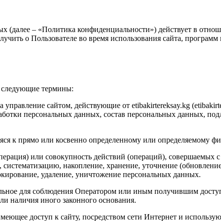
 (далее – «Политика конфиденциальности») действует в отнош
т получить о Пользователе во время использования сайта, программ
я следующие термины:
правление сайтом, действующие от etibakirtereksay.kg (etibakirt
аботки персональных данных, состав персональных данных, под
яся к прямо или косвенно определенному или определяемому фи
перация) или совокупность действий (операций), совершаемых с
, систематизацию, накопление, хранение, уточнение (обновление
локирование, удаление, уничтожение персональных данных.
льное для соблюдения Оператором или иным получившим доступ
или наличия иного законного основания.
 имеющее доступ к сайту, посредством сети Интернет и использую