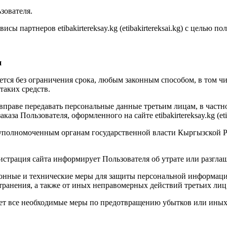
зователя.
сы партнеров etibakirtereksay.kg (etibakirtereksai.kg) с целью п
и
ется без ограничения срока, любым законным способом, в том 
таких средств.
а вправе передавать персональные данные третьим лицам, в частн
а Пользователя, оформленного на сайте etibakirtereksay.kg (etiba
 уполномоченным органам государственной власти Кыргызской Ре
истрация сайта информирует Пользователя об утрате или разгл
онные и технические меры для защиты персональной информации
транения, а также от иных неправомерных действий третьих лиц
ает все необходимые меры по предотвращению убытков или иных