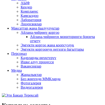
АЫФ
Кендер
Комплаенс
Камсыздоо
Лаборатория
Лицензиялар
Максаттар жана баалуулуктар
Айлана-чөйрөнү коргоо
Айлана-чөйрөнүн мониторинги боюнча
отчету
Эмгекти коргоо жана коопсуздук
Эмгекти коргоонун негизги багыттары
Персонал
Кадрларды өнүктүрүү
Ишке алуу процесси
Вакансиялар
Медиа
Жаңылыктар
Биз жөнүндө ММКларда
Фотогалерея
Видеогалерея