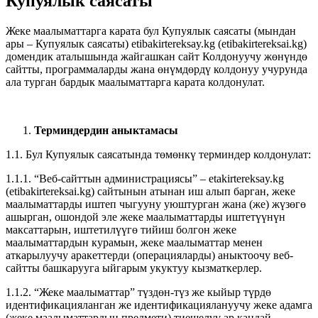
Купуялык саясаты
Жеке маалыматтарга карата бул Купуялык саясаты (мындан
ары – Купуялык саясаты) etibakirtereksay.kg (etibakirtereksai.kg)
домендик аталышында жайгашкан сайт Колдонуучу жөнүндө
сайтты, программаларды жана өнүмдөрдү колдонуу учурунда
ала турган бардык маалыматтарга карата колдонулат.
Терминдердин аныктамасы
1.1. Бул Купуялык саясатында төмөнкү терминдер колдонулат:
1.1.1. “Веб-сайттын администрациясы” – etakirtereksay.kg
(etibakirtereksai.kg) сайтынын атынан иш алып барган, жеке
маалыматтарды иштеп чыгууну уюштурган жана (же) жүзөгө
ашырган, ошондой эле жеке маалыматтарды иштетүүнүн
максаттарын, иштетилүүгө тийиш болгон жеке
маалыматтардын курамын, жеке маалыматтар менен
аткарылуучу аракеттерди (операцияларды) аныктоочу веб-
сайтты башкарууга ыйгарым укуктуу кызматкерлер.
1.1.2. “Жеке маалыматтар” түздөн-түз же кыйыр түрдө
идентификацияланган же идентификациялануучу жеке адамга
(жеке маалыматтардын предмети) тиешелүү ар кандай