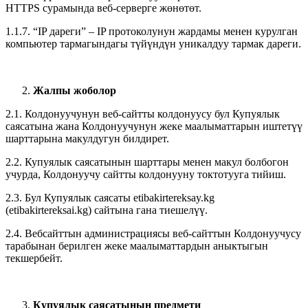
HTTPS сурамында веб-серверге жөнөтөт.
1.1.7. “IP дареги” – IP протоколунун жардамы менен курулган
компьютер тармагындагы түйүндүн уникалдуу тармак дареги.
Жалпы жоболор
2.1. Колдонуучунун веб-сайтты колдонуусу бул Купуялык
саясатына жана Колдонуучунун жеке маалыматтарын иштетүү
шарттарына макулдугун билдирет.
2.2. Купуялык саясатынын шарттары менен макул болбогон
учурда, Колдонуучу сайтты колдонууну токтотууга тийиш.
2.3. Бул Купуялык саясаты etibakirtereksay.kg
(etibakirtereksai.kg) сайтына гана тиешелүү.
2.4. Вебсайттын администрациясы веб-сайттын Колдонуучусу
тарабынан берилген жеке маалыматтардын аныктыгын
текшербейт.
Купуялык саясатынын предмети