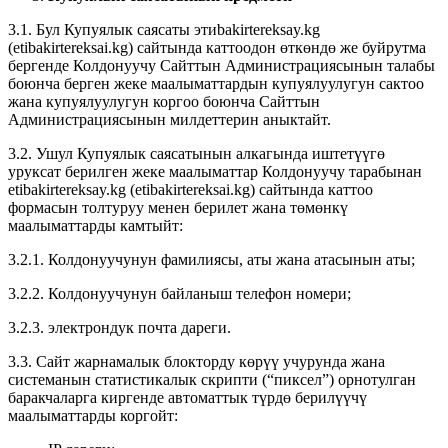
3.1. Бул Купуялык саясаты этиbakirtereksay.kg
(etibakirtereksai.kg) сайтында каттоодон өткөндө же буйрутма
бергенде Колдонуучу Сайттын Администрациясынын талабы
боюнча берген жеке маалыматтардын купуялуулугун сактоо
жана купуялуулугун коргоо боюнча Сайттын
Администрациясынын милдеттерин аныктайт.
3.2. Ушул Купуялык саясатынын алкагында иштетүүгө
уруксат берилген жеке маалыматтар Колдонуучу тарабынан
etibakirtereksay.kg (etibakirtereksai.kg) сайтында каттоо
формасын толтуруу менен берилет жана төмөнкү
маалыматтарды камтыйт:
3.2.1. Колдонуучунун фамилиясы, аты жана атасынын аты;
3.2.2. Колдонуучунун байланыш телефон номери;
3.2.3. электрондук почта дареги.
3.3. Сайт жарнамалык блокторду көрүү учурунда жана
системанын статистикалык скрипти (“пиксел”) орнотулган
баракчаларга киргенде автоматтык түрдө берилүүчү
маалыматтарды коргойт: