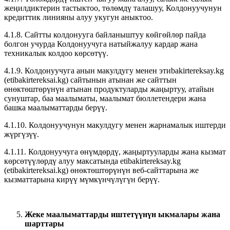
жеңилдиктерин тастыктоо, төлөмдү талашуу, Колдонуучунун
кредиттик линияны алуу укугун аныктоо.
4.1.8. Сайтты колдонууга байланыштуу көйгөйлөр пайда
болгон учурда Колдонуучуга натыйжалуу кардар жана
техникалык колдоо көрсөтүү.
4.1.9. Колдонуучуга анын макулдугу менен этиbakirtereksay.kg
(etibakirtereksai.kg) сайтынын атынан же сайттын
өнөктөштөрүнүн атынан продуктуларды жаңыртуу, атайын
сунуштар, баа маалыматы, маалымат бюллетендери жана
башка маалыматтарды берүү.
4.1.10. Колдонуучунун макулдугу менен жарнамалык иштерди
жүргүзүү.
4.1.11. Колдонуучуга өнүмдөрдү, жаңыртууларды жана кызмат
көрсөтүүлөрдү алуу максатында etibakirtereksay.kg
(etibakirtereksai.kg) өнөктөштөрүнүн веб-сайттарына же
кызматтарына кирүү мүмкүнчүлүгүн берүү.
Жеке маалыматтарды иштетүүнүн ыкмалары жана
шарттары