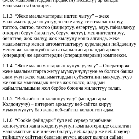
маалыматты билдирет.
1.1.3. “Жеке маалыматтарды иштеп чыгуу” – жеке
маалыматтарды чогултуу, эсепке алуу, системалаштыруу,
топтоо, сактоо, тактоо (жаңыртуу, өзгөртүү), алуу, пайдалануу,
өткөрүп берүү (тараттуу, берүү, жетүү), менчиктештирүү,
бөгөттөө, жок кылуу, жок кылууну кошо алганда, жеке
маалыматтар менен автоматташтыруу куралдарын пайдалануу
менен же колдонулбастан аткарылган ар кандай аракет
(операция) же аракеттердин (операциялардын) комплекси.
1.1.4. “Жеке маалыматтардын купуялуулугу” – Оператор же
жеке маалыматтарга жетүү мүмкүнчүлүгүнө ээ болгон башка
адам үчүн жеке маалыматтардын субъектинин макулдугусуз
же башка мыйзамдык негиз жок болсо, алардын
жайылтылышына жол бербөө боюнча милдеттүү талап.
1.1.5. “Веб-сайттын колдонуучусу” (мындан ары –
Колдонуучу) – интернет аркылуу веб-сайтка кирүү
мүмкүнчүлүгү бар жана веб-сайтты колдонгон адам.
1.1.6. “Cookie файлдары” бул веб-сервер тарабынан
жөнөтүлгөн жана колдонуучунун компьютеринде сакталган
маалыматтын кичинекей бөлүгү, веб-кардар же веб-браузер
тийиштүү сайттын барагын ачууга аракет кылган сайын