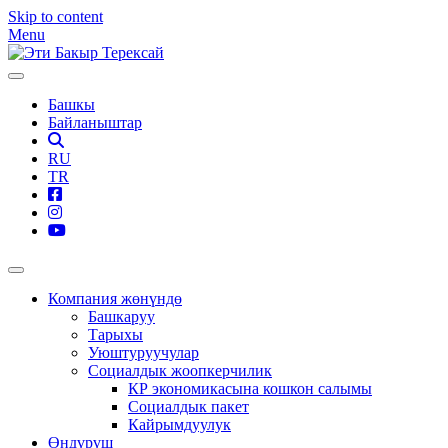
Skip to content
Menu
Башкы
Байланыштар
RU
TR
Компания жөнүндө
Башкаруу
Тарыхы
Уюштуруучулар
Социалдык жоопкерчилик
КР экономикасына кошкон салымы
Социалдык пакет
Кайрымдуулук
Өндүрүш