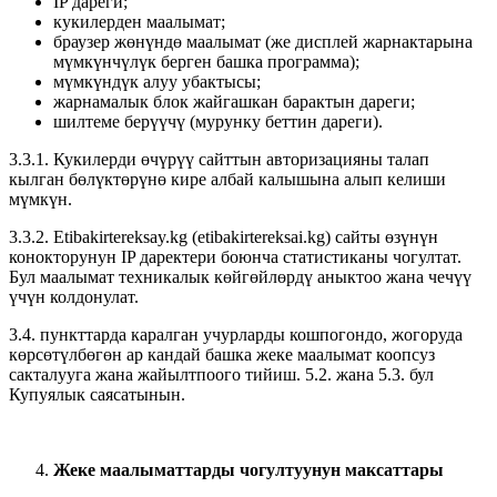
IP дареги;
кукилерден маалымат;
браузер жөнүндө маалымат (же дисплей жарнактарына
мүмкүнчүлүк берген башка программа);
мүмкүндүк алуу убактысы;
жарнамалык блок жайгашкан барактын дареги;
шилтеме берүүчү (мурунку беттин дареги).
3.3.1. Кукилерди өчүрүү сайттын авторизацияны талап
кылган бөлүктөрүнө кире албай калышына алып келиши
мүмкүн.
3.3.2. Etibakirtereksay.kg (etibakirtereksai.kg) сайты өзүнүн
конокторунун IP даректери боюнча статистиканы чогултат.
Бул маалымат техникалык көйгөйлөрдү аныктоо жана чечүү
үчүн колдонулат.
3.4. пункттарда каралган учурларды кошпогондо, жогоруда
көрсөтүлбөгөн ар кандай башка жеке маалымат коопсуз
сакталууга жана жайылтпоого тийиш. 5.2. жана 5.3. бул
Купуялык саясатынын.
Жеке маалыматтарды чогултуунун максаттары