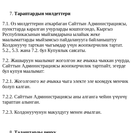
Тараптардын милдеттери
7.1. Өз милдеттерин аткарбаган Сайттын Администрациясы,
пункттарда каралган учурларды кошпогондо, Кыргыз
Республикасынын мыйзамдарына ылайык жеке
маалыматтарды мыйзамсыз пайдаланууга байланыштуу
Колдонуучу тарткан чыгымдар үчүн жоопкерчилик тартат.
5.2., 5.3. жана 7.2. бул Купуялык саясаты.
7.2. Жашыруун маалымат жоголгон же ачыкка чыккан учурда,
Сайттын Администрациясы жоопкерчилик тартпайт, эгерде
бул купуя маалымат:
7.2.1. Жоголгонго же ачыкка чыга электе эле коомдук менчик
болуп калган.
7.2.2. Сайттын Администрациясы аны алганга чейин үчүнчү
тараптан алынган.
7.2.3. Колдонуучунун макулдугу менен ачылган.
Талаштарды чечүү