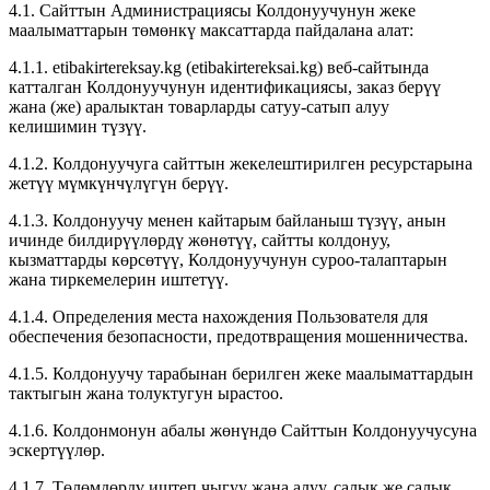
4.1. Сайттын Администрациясы Колдонуучунун жеке
маалыматтарын төмөнкү максаттарда пайдалана алат:
4.1.1. etibakirtereksay.kg (etibakirtereksai.kg) веб-сайтында
катталган Колдонуучунун идентификациясы, заказ берүү
жана (же) аралыктан товарларды сатуу-сатып алуу
келишимин түзүү.
4.1.2. Колдонуучуга сайттын жекелештирилген ресурстарына
жетүү мүмкүнчүлүгүн берүү.
4.1.3. Колдонуучу менен кайтарым байланыш түзүү, анын
ичинде билдирүүлөрдү жөнөтүү, сайтты колдонуу,
кызматтарды көрсөтүү, Колдонуучунун суроо-талаптарын
жана тиркемелерин иштетүү.
4.1.4. Определения места нахождения Пользователя для
обеспечения безопасности, предотвращения мошенничества.
4.1.5. Колдонуучу тарабынан берилген жеке маалыматтардын
тактыгын жана толуктугун ырастоо.
4.1.6. Колдонмонун абалы жөнүндө Сайттын Колдонуучусуна
эскертүүлөр.
4.1.7. Төлөмдөрдү иштеп чыгуу жана алуу, салык же салык