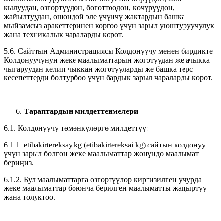
кылуудан, өзгөртүүдөн, бөгөттөөдөн, көчүрүүдөн,
жайылтуудан, ошондой эле үчүнчү жактардын башка
мыйзамсыз аракеттеринен коргоо үчүн зарыл уюштуруучулук
жана техникалык чараларды көрөт.
5.6. Сайттын Администрациясы Колдонуучу менен бирдикте
Колдонуучунун жеке маалыматтарын жоготуудан же ачыкка
чыгаруудан келип чыккан жоготууларды же башка терс
кесепеттерди болтурбоо үчүн бардык зарыл чараларды көрөт.
Тараптардын милдеттенмелери
6.1. Колдонуучу төмөнкүлөргө милдеттүү:
6.1.1. etibakirtereksay.kg (etibakirtereksai.kg) сайтын колдонуу
үчүн зарыл болгон жеке маалыматтар жөнүндө маалымат
бериңиз.
6.1.2. Бул маалыматтарга өзгөртүүлөр киргизилген учурда
жеке маалыматтар боюнча берилген маалыматты жаңыртуу
жана толуктоо.