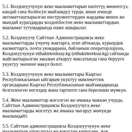
5.1. Колдонуучунун жеке маалыматтарын иштетүү мөөнөтсүз,
кандай гана болбосун мыйзамдуу түрдө, анын ичинде
автоматташтырылган инструменттердин жардамы менен же
мындай куралдарды колдонбостон жеке маалыматтардын
маалымат тутумдарында ишке ашырылат.
5.2. Колдонуучу Сайттын Администрациясы жеке
маалыматтарды үчүнчү жактарга, атап айтканда, курьердик
кызматтарга, почта уюмдарына, байланыш операторлоруна,
Колдонуучунун etibakirtereksay.kg (etibakirtereksai.kg) сайтында
жайгаштырылган заказын аткаруу максатында гана берүүгө
укуктуу экенине макул болот.
5.3. Колдонуучунун жеке маалыматтары Кыргыз
Республикасынын ыйгарым укуктуу мамлекеттик
органдарына Кыргыз Республикасынын мыйзамдарында
белгиленген негиздер жана тартипте гана берилиши мүмкүн.
5.4. Жеке маалыматтар жоголгон же ачыкка чыккан учурда,
Сайттын Администрациясы Колдонуучуга жеке
маалыматтарды жоготуу же ачыкка чыгаруу жөнүндө
маалымдайт.
5.5. Сайттын администрациясы Колдонуучунун жеке
маалыматын уруксатсыз же кокустан кирүүдөн, жок