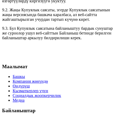
өзгөртүүлөрдү киргизүүгө укуктуу.
9.2. Жаңы Купуялык саясаты, эгерде Купуялык саясатынын
жаңы версиясында башкача каралбаса, ал веб-сайтта
жайгаштырылган учурдан тартып күчүнө кирет.
9.3. Бул Купуялык саясатына байланыштуу бардык сунуштар
же суроолор ушул веб-сайттын Байланыш бетинде берилген
байланыштар аркылуу билдирилиши керек.
Маалымат
Башкы
Компания жөнүндө
Өндүрүш
Кызматкерлер үчүн
Социалдык жоопкерчилик
Медиа
Байланыштар