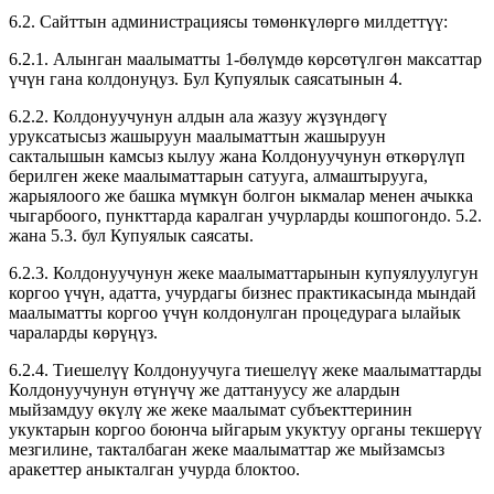
6.2. Сайттын администрациясы төмөнкүлөргө милдеттүү:
6.2.1. Алынган маалыматты 1-бөлүмдө көрсөтүлгөн максаттар
үчүн гана колдонуңуз. Бул Купуялык саясатынын 4.
6.2.2. Колдонуучунун алдын ала жазуу жүзүндөгү
уруксатысыз жашыруун маалыматтын жашыруун
сакталышын камсыз кылуу жана Колдонуучунун өткөрүлүп
берилген жеке маалыматтарын сатууга, алмаштырууга,
жарыялоого же башка мүмкүн болгон ыкмалар менен ачыкка
чыгарбоого, пункттарда каралган учурларды кошпогондо. 5.2.
жана 5.3. бул Купуялык саясаты.
6.2.3. Колдонуучунун жеке маалыматтарынын купуялуулугун
коргоо үчүн, адатта, учурдагы бизнес практикасында мындай
маалыматты коргоо үчүн колдонулган процедурага ылайык
чараларды көрүңүз.
6.2.4. Тиешелүү Колдонуучуга тиешелүү жеке маалыматтарды
Колдонуучунун өтүнүчү же даттануусу же алардын
мыйзамдуу өкүлү же жеке маалымат субъекттеринин
укуктарын коргоо боюнча ыйгарым укуктуу органы текшерүү
мезгилине, такталбаган жеке маалыматтар же мыйзамсыз
аракеттер аныкталган учурда блоктоо.