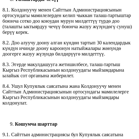
8.1. Колдонуучу менен Сайттын Администрациясынын
ортосундагы мамилелерден келип чыккан талаш-тартыштар
боюнча сотко доо коюудан мурун милдеттүү түрдө доо
(талашты ыктыярдуу чечүү боюнча жазуу жүзүндөгү сунуш)
берүү керек.
8.2. Доо алуучу доону алган күндөн тартып 30 календардык
күндүн ичинде доону кароонун натыйжалары жөнүндө
доогерге жазуу жүзүндө билдирүүгө милдеттүү.
8.3. Эгерде макулдашууга жетишилбесе, талаш-тартыш
Кыргыз Республикасынын колдонуудагы мыйзамдарына
ылайык сот органына жиберилет.
8.4. Ушул Купуялык саясатына жана Колдонуучу менен
Сайттын Администрациясынын ортосундагы мамилелерге
Кыргыз Республикасынын колдонуудагы мыйзамдары
колдонулат.
Кошумча шарттар
9.1. Сайттын администрациясы бул Купуялык саясатына