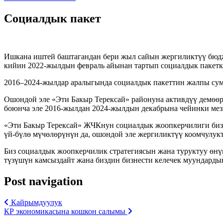
Социалдык пакет
Ишкана иштей баштагандан бери жыл сайын жергиликтүү бюдж
кийин 2022-жылдын февраль айынан тартып социалдык пакетке
2016–2024-жылдар аралыгында социалдык пакеттин жалпы сум
Ошондой эле «Эти Бакыр Терексай» районуна активдүү демөөрч
боюнча эле 2016-жылдан 2024-жылдын декабрына чейинки мезг
«Эти Бакыр Терексай» ЖЧКнун социалдык жоопкерчилиги бизн
үй-бүлө мүчөлөрүнүн да, ошондой эле жергиликтүү коомчулукт
Биз социалдык жоопкерчилик стратегиясын жана туруктуу өн
түзүшүн камсыздайт жана биздин бизнести келечек муундарды
Post navigation
Кайрымдуулук
КР экономикасына кошкон салымы