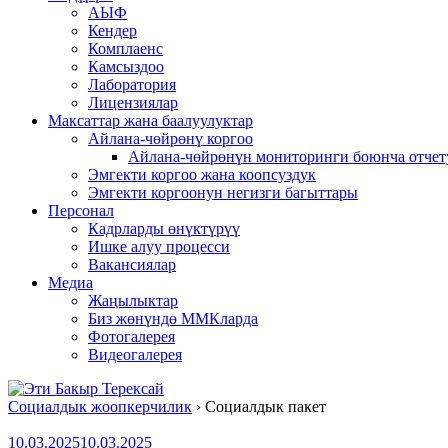
АЫФ
Кендер
Комплаенс
Камсыздоо
Лаборатория
Лицензиялар
Максаттар жана баалуулуктар
Айлана-чөйрөнү коргоо
Айлана-чөйрөнүн мониторинги боюнча отчет
Эмгекти коргоо жана коопсуздук
Эмгекти коргоонун негизги багыттары
Персонал
Кадрларды өнүктүрүү
Ишке алуу процесси
Вакансиялар
Медиа
Жаңылыктар
Биз жөнүндө ММКларда
Фотогалерея
Видеогалерея
Социалдык жоопкерчилик
›
Социалдык пакет
10.03.2025
10.03.2025