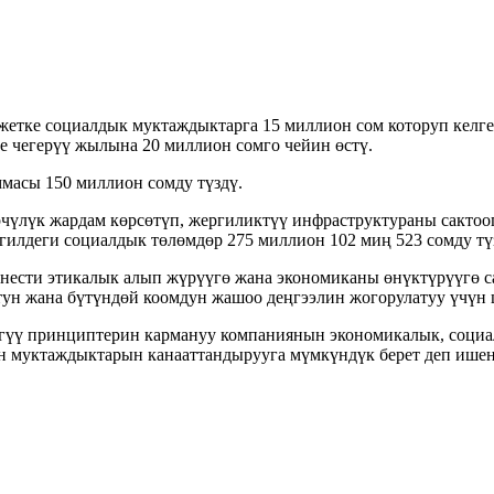
етке социалдык муктаждыктарга 15 миллион сом которуп келг
 чегерүү жылына 20 миллион сомго чейин өстү.
масы 150 миллион сомду түздү.
үлүк жардам көрсөтүп, жергиликтүү инфраструктураны сактоого
илдеги социалдык төлөмдөр 275 миллион 102 миң 523 сомду тү
ести этикалык алып жүрүүгө жана экономиканы өнүктүрүүгө с
ун жана бүтүндөй коомдун жашоо деңгээлин жогорулатуу үчүн ш
үгүү принциптерин кармануу компаниянын экономикалык, социа
н муктаждыктарын канааттандырууга мүмкүндүк берет деп ишен