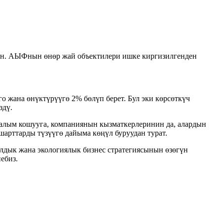
ен. АЫФнын өнөр жай объектилери ишке киргизилгенден
 жана өнүктүрүүгө 2% бөлүп берет. Бул эки көрсөткүч
здү.
алым кошууга, компаниянын кызматкерлеринин да, алардын
арттарды түзүүгө дайыма көңүл буруудан турат.
лдык жана экологиялык бизнес стратегиясынын өзөгүн
ебиз.