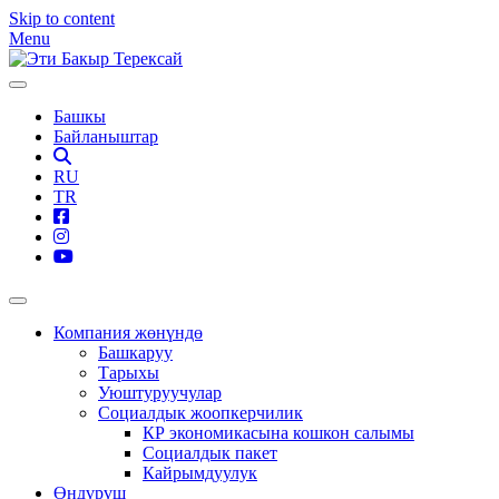
Skip to content
Menu
Башкы
Байланыштар
RU
TR
Компания жөнүндө
Башкаруу
Тарыхы
Уюштуруучулар
Социалдык жоопкерчилик
КР экономикасына кошкон салымы
Социалдык пакет
Кайрымдуулук
Өндүрүш