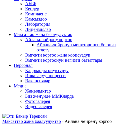
АЫФ
Кендер
Комплаенс
Камсыздоо
Лаборатория
Лицензиялар
Максаттар жана баалуулуктар
Айлана-чөйрөнү коргоо
Айлана-чөйрөнүн мониторинги боюнча
отчету
Эмгекти коргоо жана коопсуздук
Эмгекти коргоонун негизги багыттары
Персонал
Кадрларды өнүктүрүү
Ишке алуу процесси
Вакансиялар
Медиа
Жаңылыктар
Биз жөнүндө ММКларда
Фотогалерея
Видеогалерея
Максаттар жана баалуулуктар
›
Айлана-чөйрөнү коргоо