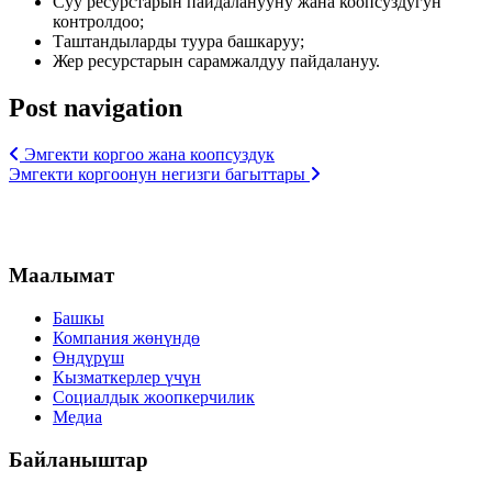
Суу ресурстарын пайдаланууну жана коопсуздугун
контролдоо;
Таштандыларды туура башкаруу;
Жер ресурстарын сарамжалдуу пайдалануу.
Post navigation
Эмгекти коргоо жана коопсуздук
Эмгекти коргоонун негизги багыттары
Маалымат
Башкы
Компания жөнүндө
Өндүрүш
Кызматкерлер үчүн
Социалдык жоопкерчилик
Медиа
Байланыштар