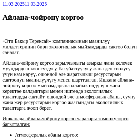
11.03.2025
11.03.2025
Айлана-чөйрөнү коргоо
«Эти Бакыр Терексай» компаниясынын маанилүү
милдеттеринин бири экологиялык мыйзамдарды сактоо болуп
саналат.
Айлана-чөйрөнү коргоо зарылчылыгы азыркы жана келечек
муундардын коопсуздугу, бакубаттуулугу жана ден соолугу
үчүн кам көрүү, ошондой эле жаратылыш ресурстарын
сактоонун маанилүүлүгү менен шартталган. Ишкана айлана-
чөйрөнү коргоо мыйзамдарына ылайык өндүрүш жана
керектөө калдыктары менен иштөөдө экологиялык
талаптарды сактайт, ошондой эле атмосфералык абаны, сууну
жана жер ресурстарын коргоо жаатындагы экологиялык
талаптарга жооп берет.
Ишканада айлана-чөйрөнү коргоо чаралары төмөнкүлөргө
багытталган
:
Атмосфералык абаны коргоо;