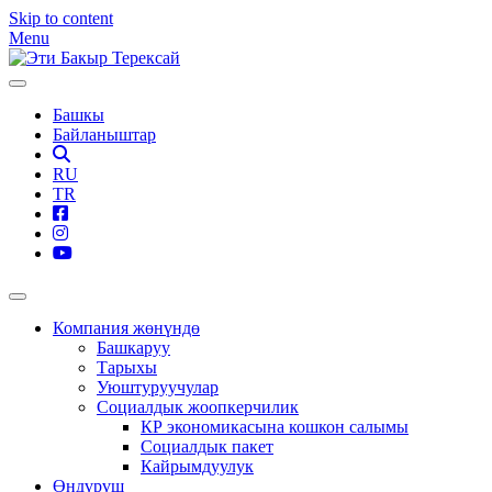
Skip to content
Menu
Башкы
Байланыштар
RU
TR
Компания жөнүндө
Башкаруу
Тарыхы
Уюштуруучулар
Социалдык жоопкерчилик
КР экономикасына кошкон салымы
Социалдык пакет
Кайрымдуулук
Өндүрүш