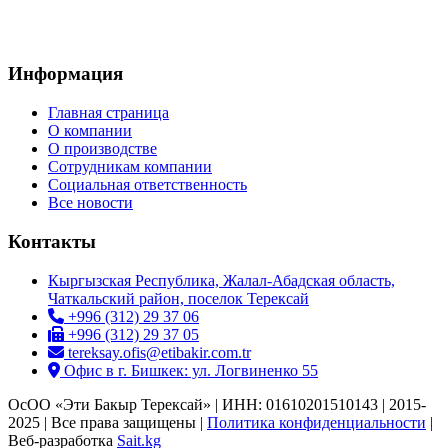
Информация
Главная страница
О компании
О производстве
Сотрудникам компании
Социальная ответственность
Все новости
Контакты
Кыргызская Республика, Жалал-Абадская область,
Чаткальский район, поселок Терексай
+996 (312) 29 37 06
+996 (312) 29 37 05
tereksay.ofis@etibakir.com.tr
Офис в г. Бишкек: ул. Логвиненко 55
ОсОО «Эти Бакыр Терексай» | ИНН: 01610201510143 | 2015-
2025 | Все права защищены |
Политика конфиденциальности
|
Веб-разработка
Sait.kg