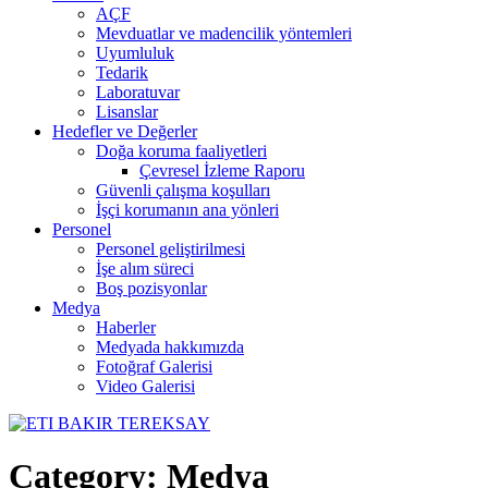
AÇF
Mevduatlar ve madencilik yöntemleri
Uyumluluk
Tedarik
Laboratuvar
Lisanslar
Hedefler ve Değerler
Doğa koruma faaliyetleri
Çevresel İzleme Raporu
Güvenli çalışma koşulları
İşçi korumanın ana yönleri
Personel
Personel geliştirilmesi
İşe alım süreci
Boş pozisyonlar
Medya
Haberler
Medyada hakkımızda
Fotoğraf Galerisi
Video Galerisi
Category:
Medya