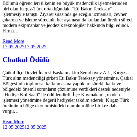
Bölümü öğrencileri ülkenin en büyük madencilik işletmelerinden
biri olan Kırgız-Türk ortaklığındaki “Eti Bakır Tereksay”
işletmesiyle tanıştı. Ziyaret sırasında geleceğin uzmanları, cevher
çıkarma ve işleme sürecinin her aşamasında kullanılan üretim süreci,
modern ekipmanlar ve jeodezik teknolojiler hakkında bilgi edindi.
Firma…
Read More
17.05.2025
17.05.2025
Chatkal Ödülü
Çatkal İlçe Devlet İdaresi Başkanı аkim Senirbayev A.J., Kırgız-
Türk altın madenciliği şirketi Eti Bakır Tereksay yönetimine, Çatkal
Bölgesi’nin toplumsal kalkınmasına yaptıkları sürekli katkı ve
bölgedeki önemli sorunların çözümüne verdikleri destek nedeniyle
“Hediye Kol Saati” ile ödüllendirdi. İlçe Kaymakamı, maden
işletmesi yönetimine değerli hediyeler takdim ederek, Kırgız-Türk
üretiminin bölge ekonomisindeki olumlu rolüne bir kez daha
vurgu…
Read More
12.05.2025
12.05.2025