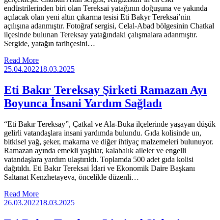
endüstrilerinden biri olan Tereksai yatağının doğuşuna ve yakında
açılacak olan yeni altın çıkarma tesisi Eti Bakyr Tereksai’nin
açılışına adanmıştır. Fotoğraf sergisi, Celal-Abad bölgesinin Chatkal
ilçesinde bulunan Tereksay yatağındaki çalışmalara adanmıştır.
Sergide, yatağın tarihçesini…
Read More
25.04.2022
18.03.2025
Eti Bakır Tereksay Şirketi Ramazan Ayı
Boyunca İnsani Yardım Sağladı
“Eti Bakır Tereksay”, Çatkal ve Ala-Buka ilçelerinde yaşayan düşük
gelirli vatandaşlara insani yardımda bulundu. Gıda kolisinde un,
bitkisel yağ, şeker, makarna ve diğer ihtiyaç malzemeleri bulunuyor.
Ramazan ayında emekli yaşlılar, kalabalık aileler ve engelli
vatandaşlara yardım ulaştırıldı. Toplamda 500 adet gıda kolisi
dağıtıldı. Eti Bakır Tereksai İdari ve Ekonomik Daire Başkanı
Saltanat Kenzhetayeva, öncelikle düzenli…
Read More
26.03.2022
18.03.2025