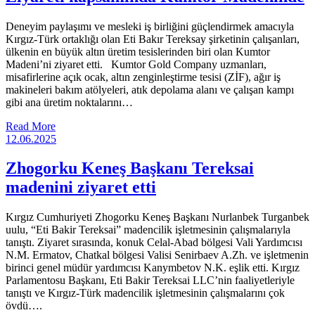
Deneyim paylaşımı ve mesleki iş birliğini güçlendirmek amacıyla
Kırgız-Türk ortaklığı olan Eti Bakır Tereksay şirketinin çalışanları,
ülkenin en büyük altın üretim tesislerinden biri olan Kumtor
Madeni’ni ziyaret etti. Kumtor Gold Company uzmanları,
misafirlerine açık ocak, altın zenginleştirme tesisi (ZİF), ağır iş
makineleri bakım atölyeleri, atık depolama alanı ve çalışan kampı
gibi ana üretim noktalarını…
Read More
12.06.2025
Zhogorku Keneş Başkanı Tereksai
madenini ziyaret etti
Kırgız Cumhuriyeti Zhogorku Keneş Başkanı Nurlanbek Turganbek
uulu, “Eti Bakir Tereksai” madencilik işletmesinin çalışmalarıyla
tanıştı. Ziyaret sırasında, konuk Celal-Abad bölgesi Vali Yardımcısı
N.M. Ermatov, Chatkal bölgesi Valisi Senirbaev A.Zh. ve işletmenin
birinci genel müdür yardımcısı Kanymbetov N.K. eşlik etti. Kırgız
Parlamentosu Başkanı, Eti Bakir Tereksai LLC’nin faaliyetleriyle
tanıştı ve Kırgız-Türk madencilik işletmesinin çalışmalarını çok
övdü….