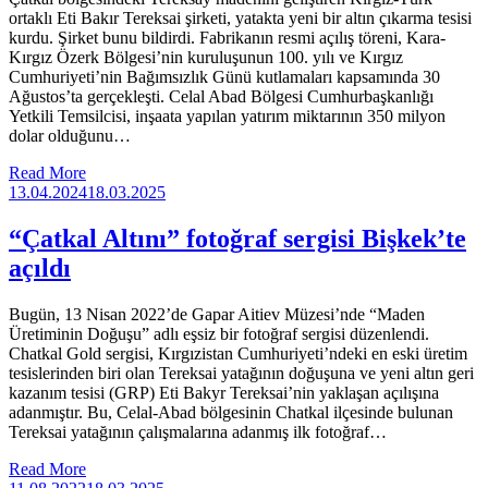
ortaklı Eti Bakır Tereksai şirketi, yatakta yeni bir altın çıkarma tesisi
kurdu. Şirket bunu bildirdi. Fabrikanın resmi açılış töreni, Kara-
Kırgız Özerk Bölgesi’nin kuruluşunun 100. yılı ve Kırgız
Cumhuriyeti’nin Bağımsızlık Günü kutlamaları kapsamında 30
Ağustos’ta gerçekleşti. Celal Abad Bölgesi Cumhurbaşkanlığı
Yetkili Temsilcisi, inşaata yapılan yatırım miktarının 350 milyon
dolar olduğunu…
Read More
13.04.2024
18.03.2025
“Çatkal Altını” fotoğraf sergisi Bişkek’te
açıldı
Bugün, 13 Nisan 2022’de Gapar Aitiev Müzesi’nde “Maden
Üretiminin Doğuşu” adlı eşsiz bir fotoğraf sergisi düzenlendi.
Chatkal Gold sergisi, Kırgızistan Cumhuriyeti’ndeki en eski üretim
tesislerinden biri olan Tereksai yatağının doğuşuna ve yeni altın geri
kazanım tesisi (GRP) Eti Bakyr Tereksai’nin yaklaşan açılışına
adanmıştır. Bu, Celal-Abad bölgesinin Chatkal ilçesinde bulunan
Tereksai yatağının çalışmalarına adanmış ilk fotoğraf…
Read More