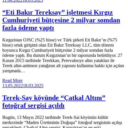
11.08.2022
18.03.2025
“Eti Bakır Tereksay” işletmesi Kırgız
Cumhuriyeti bütçesine 2 milyar somdan
fazla ödeme yaptı
Kırgızistan OJSC (%25 hisse) ve Türk şirketi Eti Bakır’ın (%75
hisse) ortak girişimi olan Eti Bakır Tereksay LLC, tüm dönem
boyunca Kırgız Cumhuriyeti bütçesine 2 milyar somdan fazla
ödeme yaptı. Bu durum Kırgızistan’ın bir raporunda belirtiliyor. 27
Kasım 2015 tarihinde Terekkan, Perevalnoye altın yatakları ile
Terek altın-antimon yatağının alt yapısını kullanma hakkı için açılan
yarışmada…
Read More
13.05.2022
18.03.2025
Terek-Say köyünde “Çatkal Altını”
fotoğraf sergisi açıldı
Bugün, 13 Mayıs 2022 tarihinde Terek-Sai köyünün kültür
merkezinde “Maden Üretiminin Doğuşu” fotoğraf sergisinin açılışı
gerçekleşti. Chatkal Altın sergisi, Kırgızistan’ın en eski