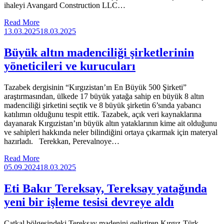
ihaleyi Avangard Construction LLC…
Read More
13.03.2025
18.03.2025
Büyük altın madenciliği şirketlerinin
yöneticileri ve kurucuları
Tazabek dergisinin “Kırgızistan’ın En Büyük 500 Şirketi”
araştırmasından, ülkede 17 büyük yatağa sahip en büyük 8 altın
madenciliği şirketini seçtik ve 8 büyük şirketin 6’sında yabancı
katılımın olduğunu tespit ettik. Tazabek, açık veri kaynaklarına
dayanarak Kırgızistan’ın büyük altın yataklarının kime ait olduğunu
ve sahipleri hakkında neler bilindiğini ortaya çıkarmak için materyal
hazırladı. Terekkan, Perevalnoye…
Read More
05.09.2024
18.03.2025
Eti Bakır Tereksay, Tereksay yatağında
yeni bir işleme tesisi devreye aldı
Çatkal bölgesindeki Tereksay madenini geliştiren Kırgız-Türk