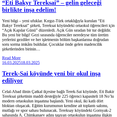
“Eti Bakyr Tereksai” – gelin geleceği
birlikte inşa edelim!
Yeni bilgi – yeni ufuklar. Kırgız-Türk ortaklığıyla kurulan “Eti
Bakyr Tereksai” şirketi, Tereksai köyündeki ortaokul öğrencileri için
“Açık Kapılar Günü” düzenledi. Açık Gün sıradan bir tur değildir.
Bu yeni bir bilgi! Gezi sırasında öğrenciler neredeyse tüm üretim
yerlerini gezdiler ve her işletmenin bölüm başkanlarına doğrudan
soru sorma imkânı buldular. Çocuklar önde gelen madencilik
şirketlerinden birinin…
Read More
16.03.2025
18.03.2025
Terek-Sai köyünde yeni bir okul inşa
ediliyor
Celal-Abad ilinin Çatkal ilçesine bağlı Terek-Sai köyünde, Eti Bakir
Tereksai şirketinin maddi desteğiyle 225 öğrenci kapasiteli 18 No’lu
modern ortaokulun inşaatına başlandı. Yeni okul, iki katlı dört
bloktan oluşacak. Eğitim kurumunun kendine ait toplantı salonu,
mutfağı ve spor sahası bulunacak. Tereksay köyündeki Gornyak-2
sahasında A. Chimkanaev adını taşıyan ortaokulun inşaatına ilişkin