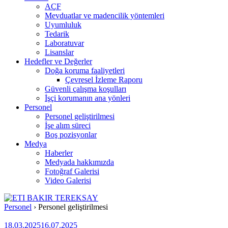
AÇF
Mevduatlar ve madencilik yöntemleri
Uyumluluk
Tedarik
Laboratuvar
Lisanslar
Hedefler ve Değerler
Doğa koruma faaliyetleri
Çevresel İzleme Raporu
Güvenli çalışma koşulları
İşçi korumanın ana yönleri
Personel
Personel geliştirilmesi
İşe alım süreci
Boş pozisyonlar
Medya
Haberler
Medyada hakkımızda
Fotoğraf Galerisi
Video Galerisi
Personel
›
Personel geliştirilmesi
18.03.2025
16.07.2025