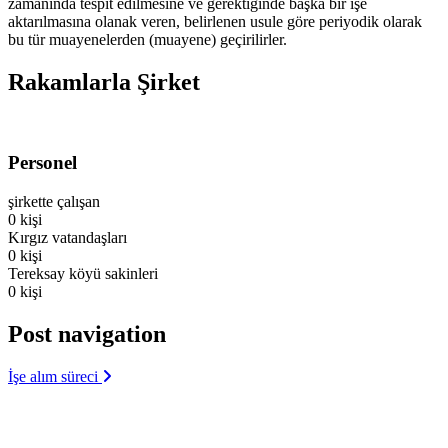
zamanında tespit edilmesine ve gerektiğinde başka bir işe
aktarılmasına olanak veren, belirlenen usule göre periyodik olarak
bu tür muayenelerden (muayene) geçirilirler.
Rakamlarla Şirket
Personel
şirkette çalışan
0
kişi
Kırgız vatandaşları
0
kişi
Tereksay köyü sakinleri
0
kişi
Post navigation
İşe alım süreci