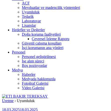
AÇF
Mevduatlar ve madencilik yöntemleri
Uyumluluk
Tedarik
Laboratuvar
Lisanslar
Hedefler ve Değerler
Doğa koruma faaliyetleri
Çevresel İzleme Raporu
Güvenli çalışma koşulları
İşçi korumanın ana yönleri
Personel
Personel geliştirilmesi
İşe alım süreci
Boş pozisyonlar
Medya
Haberler
Medyada hakkımızda
Fotoğraf Galerisi
Video Galerisi
Üretme
›
Uyumluluk
18.03.2025
18.03.2025