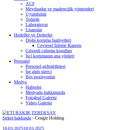
AÇF
Mevduatlar ve madencilik yöntemleri
Uyumluluk
Tedarik
Laboratuvar
Lisanslar
Hedefler ve Değerler
Doğa koruma faaliyetleri
Çevresel İzleme Raporu
Güvenli çalışma koşulları
İşçi korumanın ana yönleri
Personel
Personel geliştirilmesi
İşe alım süreci
Boş pozisyonlar
Medya
Haberler
Medyada hakkımızda
Fotoğraf Galerisi
Video Galerisi
Şirket hakkında
›
Cengiz Holding
18.03.2025
18.03.2025